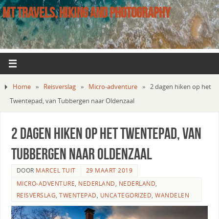
MT TRAVELS, HIKING AND PHOTOGRAPHY
Home
»
Reisverslag
»
Micro-adventure
»
2 dagen hiken op het
Twentepad, van Tubbergen naar Oldenzaal
2 dagen hiken op het Twentepad, van
Tubbergen naar Oldenzaal
DOOR
MARCEL TUIT
29 MAART 2019
MICRO-ADVENTURE
,
NEDERLAND
,
NEDERLAND
,
REISVERSLAG
,
TWENTEPAD
,
UNCATEGORIZED
,
WANDELEN