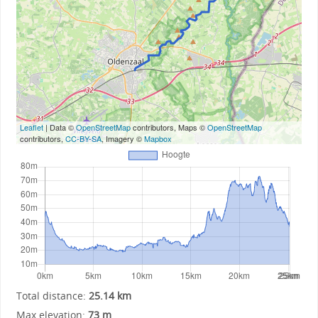
Leaflet
| Data ©
OpenStreetMap
contributors, Maps ©
OpenStreetMap
contributors,
CC-BY-SA
, Imagery ©
Mapbox
Total distance:
25.14 km
Max elevation:
73 m