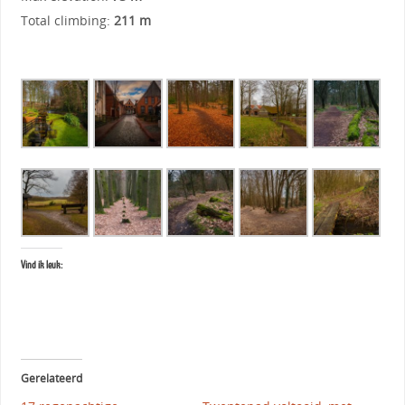
Total climbing:
211 m
Vind ik leuk:
Gerelateerd