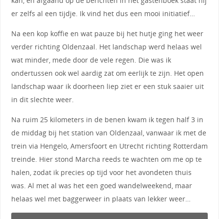
kan, en afgaand op de berichten in het gastenboek staat hij
er zelfs al een tijdje. Ik vind het dus een mooi initiatief…
Na een kop koffie en wat pauze bij het hutje ging het weer
verder richting Oldenzaal. Het landschap werd helaas wel
wat minder, mede door de vele regen. Die was ik
ondertussen ook wel aardig zat om eerlijk te zijn. Het open
landschap waar ik doorheen liep ziet er een stuk saaier uit
in dit slechte weer.
Na ruim 25 kilometers in de benen kwam ik tegen half 3 in
de middag bij het station van Oldenzaal, vanwaar ik met de
trein via Hengelo, Amersfoort en Utrecht richting Rotterdam
treinde. Hier stond Marcha reeds te wachten om me op te
halen, zodat ik precies op tijd voor het avondeten thuis
was. Al met al was het een goed wandelweekend, maar
helaas wel met baggerweer in plaats van lekker weer…