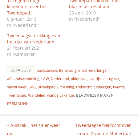
17 regenachtige
Twentepad voltooid, met
kilometers over het
blaren als resultaat…
Twentepad
23 april 2019
8 januari 2019
In "Nederland"
In "Nederland"
Tweedaagse trekking over
het dak van Nederland
21 februari 2021
In "Kamperen"
GETAGGED
backpacken
,
Benelux
,
grensstreek
,
lange
afstandswandeling
,
LAW
,
Nederland
,
oldenzaal
,
overijssel
,
rugzak
,
slecht weer
,
SP-2
,
streekpad 2
,
trekking
,
trektocht
,
tubbergen
,
twente
,
Twentepad
,
Wandelen
,
wandelvakantie
.
BLADWIJZER MAKEN
PERMALINK
.
«
Australië, het zit er weer
Tweedaagse trektocht over
op…
route 2 van de Mullerthal