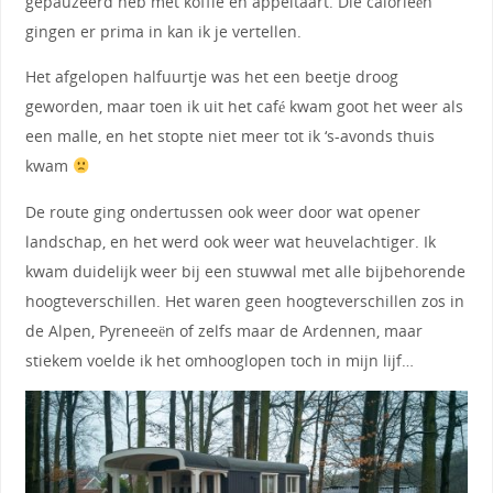
gepauzeerd heb met koffie en appeltaart. Die calorieën
gingen er prima in kan ik je vertellen.
Het afgelopen halfuurtje was het een beetje droog
geworden, maar toen ik uit het café kwam goot het weer als
een malle, en het stopte niet meer tot ik ‘s-avonds thuis
kwam
De route ging ondertussen ook weer door wat opener
landschap, en het werd ook weer wat heuvelachtiger. Ik
kwam duidelijk weer bij een stuwwal met alle bijbehorende
hoogteverschillen. Het waren geen hoogteverschillen zos in
de Alpen, Pyreneeën of zelfs maar de Ardennen, maar
stiekem voelde ik het omhooglopen toch in mijn lijf…