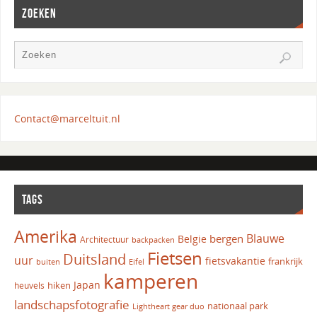
ZOEKEN
Contact@marceltuit.nl
TAGS
Amerika
Blauwe
bergen
Belgie
Architectuur
backpacken
Fietsen
Duitsland
uur
fietsvakantie
frankrijk
Eifel
buiten
kamperen
Japan
hiken
heuvels
landschapsfotografie
nationaal park
Lightheart gear duo