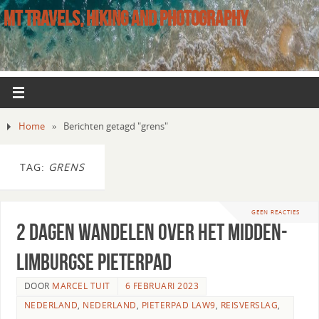
MT TRAVELS, HIKING AND PHOTOGRAPHY
Home
»
Berichten getagd "grens"
TAG:
GRENS
GEEN REACTIES
2 Dagen wandelen over het Midden-
Limburgse Pieterpad
DOOR
MARCEL TUIT
6 FEBRUARI 2023
NEDERLAND
,
NEDERLAND
,
PIETERPAD LAW9
,
REISVERSLAG
,