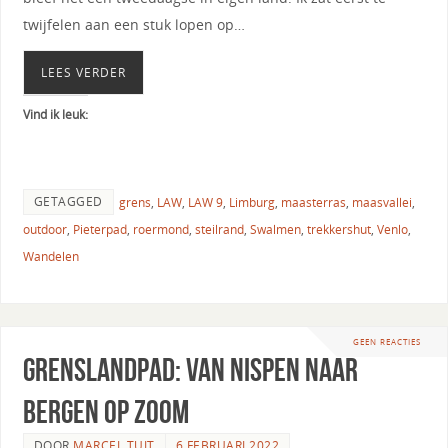
twijfelen aan een stuk lopen op…
LEES VERDER
Vind ik leuk:
GETAGGED
grens
,
LAW
,
LAW 9
,
Limburg
,
maasterras
,
maasvallei
,
outdoor
,
Pieterpad
,
roermond
,
steilrand
,
Swalmen
,
trekkershut
,
Venlo
,
Wandelen
GEEN REACTIES
Grenslandpad: van Nispen naar
Bergen op Zoom
DOOR
MARCEL TUIT
6 FEBRUARI 2022