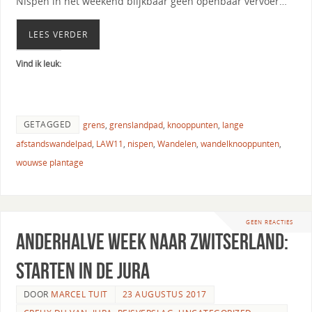
Nispen in het weekend blijkbaar geen openbaar vervoer…
LEES VERDER
Vind ik leuk:
GETAGGED
grens
,
grenslandpad
,
knooppunten
,
lange
afstandswandelpad
,
LAW11
,
nispen
,
Wandelen
,
wandelknooppunten
,
wouwse plantage
GEEN REACTIES
Anderhalve week naar Zwitserland:
starten in de Jura
DOOR
MARCEL TUIT
23 AUGUSTUS 2017