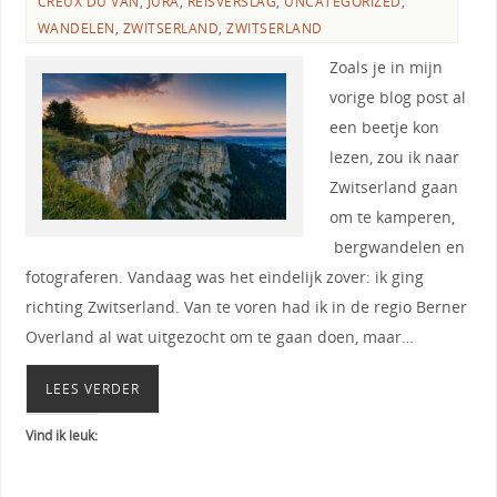
CREUX DU VAN
,
JURA
,
REISVERSLAG
,
UNCATEGORIZED
,
WANDELEN
,
ZWITSERLAND
,
ZWITSERLAND
Zoals je in mijn
vorige blog post al
een beetje kon
lezen, zou ik naar
Zwitserland gaan
om te kamperen,
bergwandelen en
fotograferen. Vandaag was het eindelijk zover: ik ging
richting Zwitserland. Van te voren had ik in de regio Berner
Overland al wat uitgezocht om te gaan doen, maar…
LEES VERDER
Vind ik leuk: