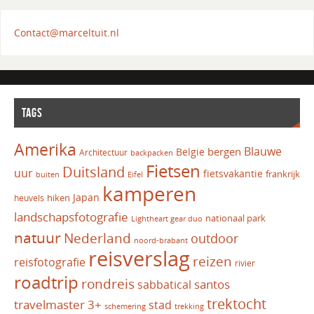
Contact@marceltuit.nl
TAGS
Amerika
Blauwe
bergen
Belgie
Architectuur
backpacken
Fietsen
Duitsland
uur
fietsvakantie
frankrijk
Eifel
buiten
kamperen
Japan
hiken
heuvels
landschapsfotografie
nationaal park
Lightheart gear duo
natuur
Nederland
outdoor
noord-brabant
reisverslag
reizen
reisfotografie
rivier
roadtrip
rondreis
santos
sabbatical
trektocht
travelmaster 3+
stad
schemering
trekking