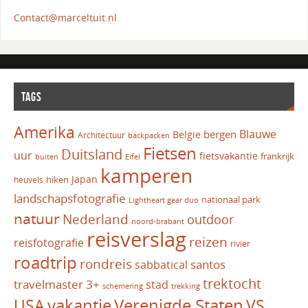
Contact@marceltuit.nl
TAGS
Amerika
Blauwe
bergen
Belgie
Architectuur
backpacken
Fietsen
Duitsland
uur
fietsvakantie
frankrijk
Eifel
buiten
kamperen
Japan
hiken
heuvels
landschapsfotografie
nationaal park
Lightheart gear duo
natuur
Nederland
outdoor
noord-brabant
reisverslag
reizen
reisfotografie
rivier
roadtrip
rondreis
santos
sabbatical
trektocht
travelmaster 3+
stad
schemering
trekking
vakantie
USA
Verenigde Staten
VS