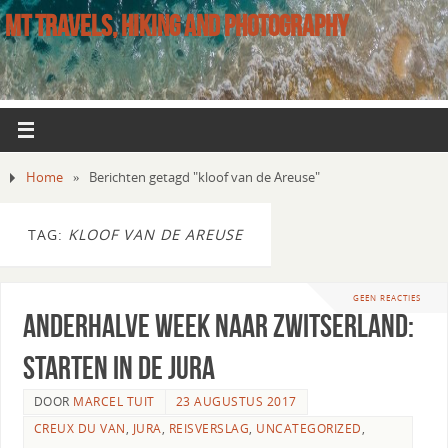
MT TRAVELS, HIKING AND PHOTOGRAPHY
Home
»
Berichten getagd "kloof van de Areuse"
TAG:
KLOOF VAN DE AREUSE
GEEN REACTIES
Anderhalve week naar Zwitserland:
starten in de Jura
DOOR
MARCEL TUIT
23 AUGUSTUS 2017
CREUX DU VAN
,
JURA
,
REISVERSLAG
,
UNCATEGORIZED
,