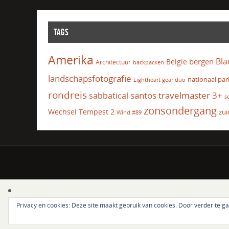
TAGS
Amerika
Bla
bergen
Belgie
Architectuur
backpacken
landschapsfotografie
nationaal par
Lightheart gear duo
rondreis
santos travelmaster 3+
sabbatical
s
zonsondergang
Wechsel Tempest 2
zui
Wind #89
Privacy en cookies: Deze site maakt gebruik van cookies. Door verder te g