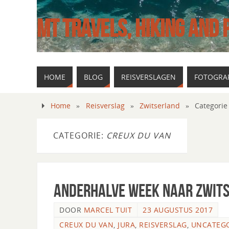
MT TRAVELS, HIKING AND
HOME
BLOG
REISVERSLAGEN
FOTOGRAF
Home
»
Reisverslag
»
Zwitserland
»
Categorie
CATEGORIE:
CREUX DU VAN
Anderhalve week naar Zwitse
DOOR
MARCEL TUIT
23 AUGUSTUS 2017
CREUX DU VAN
,
JURA
,
REISVERSLAG
,
UNCATEG