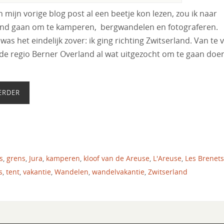
in mijn vorige blog post al een beetje kon lezen, zou ik naar
and gaan om te kamperen, bergwandelen en fotograferen.
as het eindelijk zover: ik ging richting Zwitserland. Van te 
 de regio Berner Overland al wat uitgezocht om te gaan doe
ERDER
s
,
grens
,
Jura
,
kamperen
,
kloof van de Areuse
,
L'Areuse
,
Les Brenets
s
,
tent
,
vakantie
,
Wandelen
,
wandelvakantie
,
Zwitserland