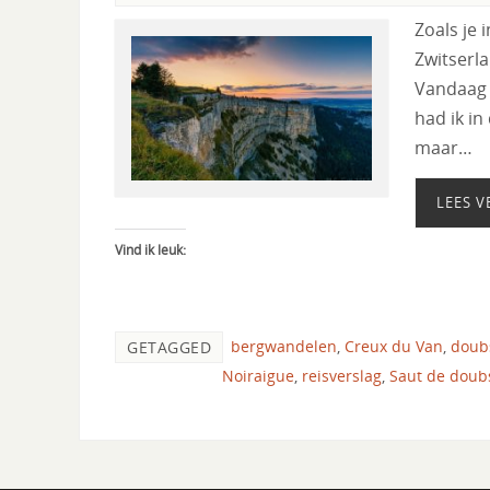
Zoals je 
Zwitserl
Vandaag w
had ik in
maar…
LEES V
Vind ik leuk:
bergwandelen
,
Creux du Van
,
doub
GETAGGED
Noiraigue
,
reisverslag
,
Saut de doub