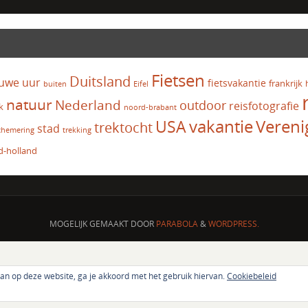
Fietsen
Duitsland
uwe uur
fietsvakantie
frankrijk
Eifel
buiten
natuur
Nederland
outdoor
reisfotografie
k
noord-brabant
vakantie
USA
Vereni
trektocht
stad
chemering
trekking
d-holland
MOGELIJK GEMAAKT DOOR
PARABOLA
&
WORDPRESS.
aan op deze website, ga je akkoord met het gebruik hiervan.
Cookiebeleid