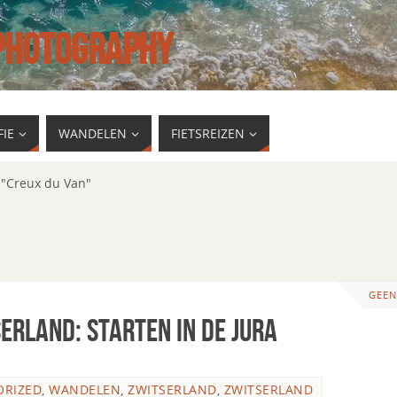
 PHOTOGRAPHY
IE
WANDELEN
FIETSREIZEN
 "Creux du Van"
GEEN
rland: starten in de Jura
ORIZED
,
WANDELEN
,
ZWITSERLAND
,
ZWITSERLAND