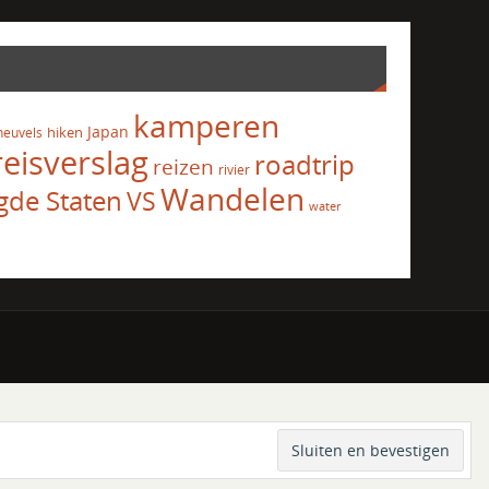
kamperen
Japan
hiken
heuvels
reisverslag
roadtrip
reizen
rivier
Wandelen
gde Staten
VS
water