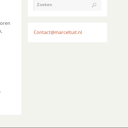
voren
n,
Contact@marceltuit.nl
,