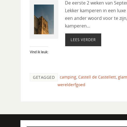
De eerste 2 weken van Septem
Lekker kamperen in een luxe t
een ander woord voor te zijn, 
kamperen…
LEES VERDER
Vind ik leuk:
camping
,
Castell de Castellett
,
glam
GETAGGED
werelderfgoed