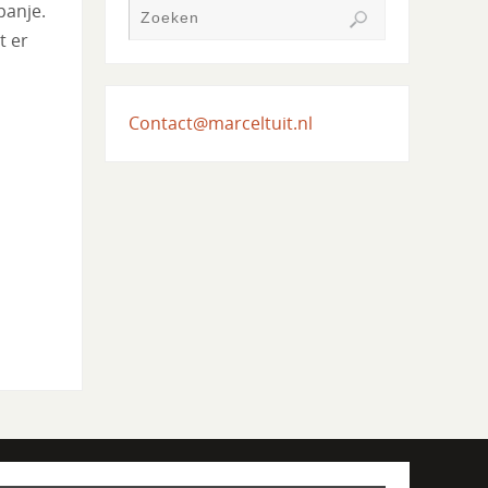
panje.
t er
Contact@marceltuit.nl