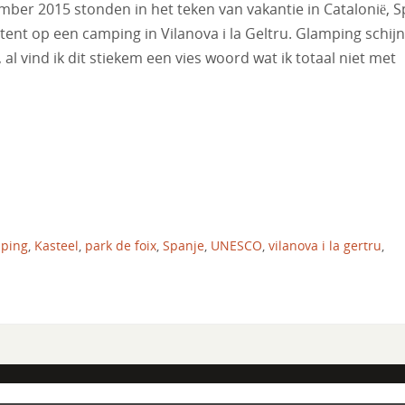
ber 2015 stonden in het teken van vakantie in Catalonië, S
ent op een camping in Vilanova i la Geltru. Glamping schijn
al vind ik dit stiekem een vies woord wat ik totaal niet met
ping
,
Kasteel
,
park de foix
,
Spanje
,
UNESCO
,
vilanova i la gertru
,