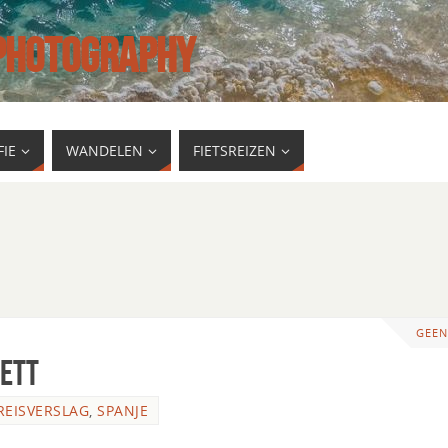
 PHOTOGRAPHY
IE
WANDELEN
FIETSREIZEN
GEEN
lett
REISVERSLAG
,
SPANJE