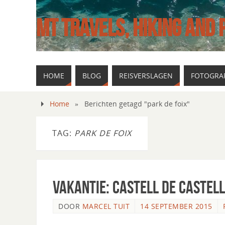
MT TRAVELS, HIKING AND
HOME
BLOG
REISVERSLAGEN
FOTOGRAF
Home
»
Berichten getagd "park de foix"
TAG:
PARK DE FOIX
Vakantie: Castell de Castel
DOOR
MARCEL TUIT
14 SEPTEMBER 2015