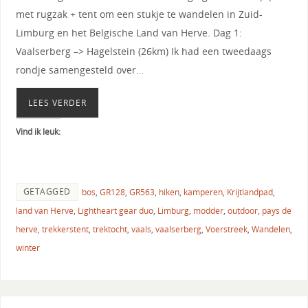
met rugzak + tent om een stukje te wandelen in Zuid-
Limburg en het Belgische Land van Herve. Dag 1:
Vaalserberg –> Hagelstein (26km) Ik had een tweedaags
rondje samengesteld over…
LEES VERDER
Vind ik leuk:
GETAGGED
bos
,
GR128
,
GR563
,
hiken
,
kamperen
,
Krijtlandpad
,
land van Herve
,
Lightheart gear duo
,
Limburg
,
modder
,
outdoor
,
pays de
herve
,
trekkerstent
,
trektocht
,
vaals
,
vaalserberg
,
Voerstreek
,
Wandelen
,
winter