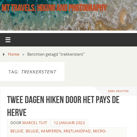
MT TRAVELS, HIKING AND PHOTOGRAPHY
Home
»
Berichten getagd "trekkerstent"
TAG:
TREKKERSTENT
GEEN REACTIES
Twee dagen hiken door het Pays de
Herve
DOOR
MARCEL TUIT
12 JANUARI 2022
BELGIË
,
BELGIË
,
KAMPEREN
,
KRIJTLANDPAD
,
MICRO-