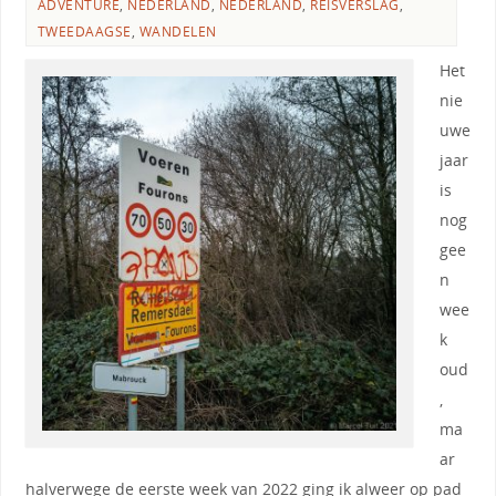
ADVENTURE
,
NEDERLAND
,
NEDERLAND
,
REISVERSLAG
,
TWEEDAAGSE
,
WANDELEN
Het
nie
uwe
jaar
is
nog
gee
n
wee
k
oud
,
ma
ar
halverwege de eerste week van 2022 ging ik alweer op pad