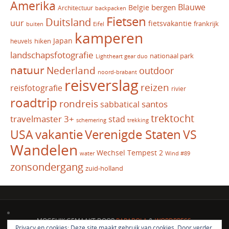
Amerika
Blauwe
bergen
Belgie
Architectuur
backpacken
Fietsen
Duitsland
uur
fietsvakantie
frankrijk
Eifel
buiten
kamperen
Japan
hiken
heuvels
landschapsfotografie
nationaal park
Lightheart gear duo
natuur
Nederland
outdoor
noord-brabant
reisverslag
reizen
reisfotografie
rivier
roadtrip
rondreis
santos
sabbatical
trektocht
travelmaster 3+
stad
schemering
trekking
vakantie
USA
Verenigde Staten
VS
Wandelen
Wechsel Tempest 2
water
Wind #89
zonsondergang
zuid-holland
MOGELIJK GEMAAKT DOOR
PARABOLA
&
WORDPRESS.
Privacy en cookies: Deze site maakt gebruik van cookies. Door verder