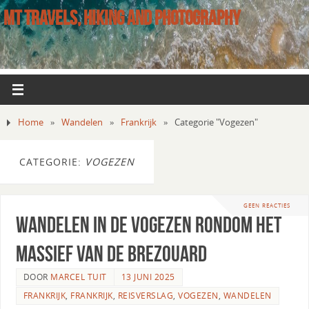
MT TRAVELS, HIKING AND PHOTOGRAPHY
Home
»
Wandelen
»
Frankrijk
»
Categorie "Vogezen"
CATEGORIE:
VOGEZEN
GEEN REACTIES
Wandelen in de Vogezen rondom het
massief van de Brezouard
DOOR
MARCEL TUIT
13 JUNI 2025
FRANKRIJK
,
FRANKRIJK
,
REISVERSLAG
,
VOGEZEN
,
WANDELEN