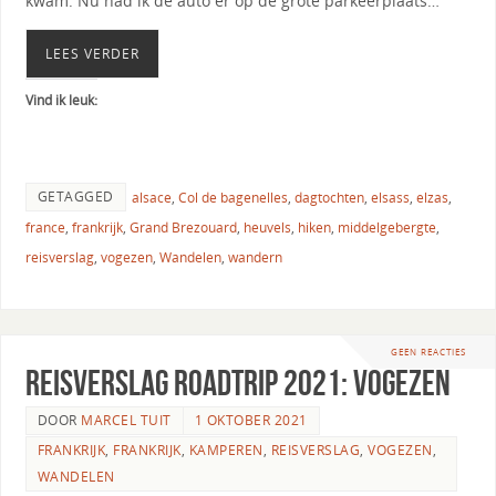
kwam. Nu had ik de auto er op de grote parkeerplaats…
LEES VERDER
Vind ik leuk:
GETAGGED
alsace
,
Col de bagenelles
,
dagtochten
,
elsass
,
elzas
,
france
,
frankrijk
,
Grand Brezouard
,
heuvels
,
hiken
,
middelgebergte
,
reisverslag
,
vogezen
,
Wandelen
,
wandern
GEEN REACTIES
Reisverslag roadtrip 2021: Vogezen
DOOR
MARCEL TUIT
1 OKTOBER 2021
FRANKRIJK
,
FRANKRIJK
,
KAMPEREN
,
REISVERSLAG
,
VOGEZEN
,
WANDELEN