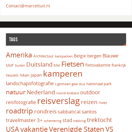
Contact@marceltuit.nl
TAGS
Amerika
Blauwe
bergen
Belgie
Architectuur
backpacken
Fietsen
Duitsland
uur
fietsvakantie
frankrijk
Eifel
buiten
kamperen
Japan
hiken
heuvels
landschapsfotografie
nationaal park
Lightheart gear duo
natuur
Nederland
outdoor
noord-brabant
reisverslag
reizen
reisfotografie
rivier
roadtrip
rondreis
santos
sabbatical
trektocht
travelmaster 3+
stad
schemering
trekking
vakantie
USA
Verenigde Staten
VS