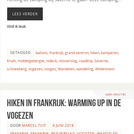
LEES VERDER
Vind ik leuk:
GETAGGED
ballons
,
frankrijk
,
grand ventron
,
hiken
,
kamperen
,
Kruth
,
middelgebergte
,
nideck
,
reisverslag
,
roadtrip
,
Saverne
,
schneeberg
,
vogezen
,
vosges
,
Wandelen
,
wandeling
,
Wildenstein
GEEN REACTIES
Hiken in Frankrijk: warming up in de
Vogezen
DOOR
MARCEL TUIT
8 JUNI 2018
FRANKRIJK
,
FRANKRIJK
,
REISVERSLAG
,
VOGEZEN
,
WANDELEN