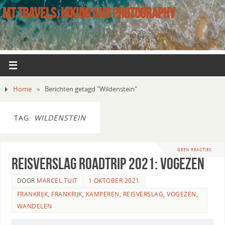
MT TRAVELS, HIKING AND PHOTOGRAPHY
Home
»
Berichten getagd "Wildenstein"
TAG:
WILDENSTEIN
GEEN REACTIES
Reisverslag roadtrip 2021: Vogezen
DOOR
MARCEL TUIT
1 OKTOBER 2021
FRANKRIJK
,
FRANKRIJK
,
KAMPEREN
,
REISVERSLAG
,
VOGEZEN
,
WANDELEN