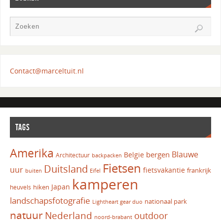
Contact@marceltuit.nl
TAGS
Amerika
Blauwe
bergen
Belgie
Architectuur
backpacken
Fietsen
Duitsland
uur
fietsvakantie
frankrijk
Eifel
buiten
kamperen
Japan
hiken
heuvels
landschapsfotografie
nationaal park
Lightheart gear duo
natuur
Nederland
outdoor
noord-brabant