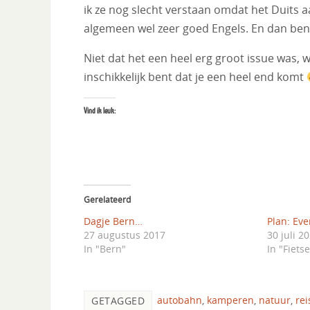
ik ze nog slecht verstaan omdat het Duits aa
algemeen wel zeer goed Engels. En dan ben 
Niet dat het een heel erg groot issue was, w
inschikkelijk bent dat je een heel end komt
Vind ik leuk:
Gerelateerd
Dagje Bern…
Plan: Eve
27 augustus 2017
30 juli 2
In "Bern"
In "Fiets
autobahn
,
kamperen
,
natuur
,
rei
GETAGGED