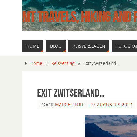
MT TRAVELS, HIKING AND
HOME
BLOG
REISVERSLAGEN
FOTOGRAF
Home
»
Reisverslag
»
Exit Zwitserland…
Exit Zwitserland…
DOOR
MARCEL TUIT
27 AUGUSTUS 2017