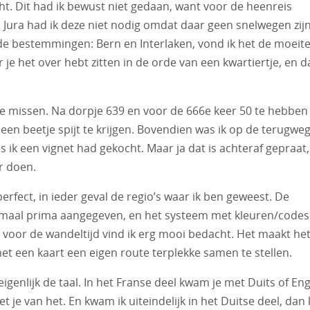
cht. Dit had ik bewust niet gedaan, want voor de heenreis
e Jura had ik deze niet nodig omdat daar geen snelwegen zijn
de bestemmingen: Bern en Interlaken, vond ik het de moeit
r je het over hebt zitten in de orde van een kwartiertje, en 
te missen. Na dorpje 639 en voor de 666e keer 50 te hebben
een beetje spijt te krijgen. Bovendien was ik op de terugwe
ik een vignet had gekocht. Maar ja dat is achteraf gepraat,
r doen.
erfect, in ieder geval de regio’s waar ik ben geweest. De
emaal prima aangegeven, en het systeem met kleuren/codes
s voor de wandeltijd vind ik erg mooi bedacht. Het maakt he
t een kaart een eigen route terplekke samen te stellen.
igenlijk de taal. In het Franse deel kwam je met Duits of Eng
et je van het. En kwam ik uiteindelijk in het Duitse deel, dan