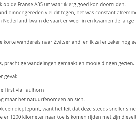
k op de Franse A35 uit waar ik erg goed kon doorrijden.
land binnengereden viel dit tegen, het was constant afrem
 in Nederland kwam de vaart er weer in en kwamen de lange
ze korte wandereis naar Zwitserland, en ik zal er zeker nog e
s, prachtige wandelingen gemaakt en mooie dingen gezien.
r geval:
e First via Faulhorn
ng maar het natuurfenomeen an sich.
ok een dieptepunt, want het feit dat deze steeds sneller smel
e er 1200 kilometer naar toe is komen rijden met zijn diesel