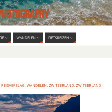
 PHOTOGRAPHY
IE
WANDELEN
FIETSREIZEN
REISVERSLAG
,
WANDELEN
,
ZWITSERLAND
,
ZWITSERLAND