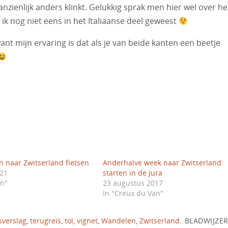
nzienlijk anders klinkt. Gelukkig sprak men hier wel over he
ik nog niet eens in het Italiaanse deel geweest
ant mijn ervaring is dat als je van beide kanten een beetje
n naar Zwitserland fietsen
Anderhalve week naar Zwitserland:
021
starten in de Jura
en"
23 augustus 2017
In "Creux du Van"
sverslag
,
terugreis
,
tol
,
vignet
,
Wandelen
,
Zwitserland
.
BLADWIJZE