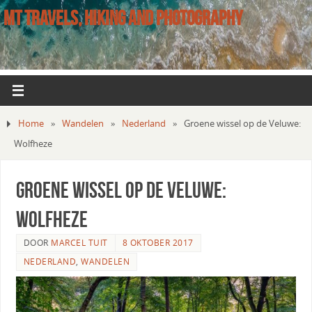
MT TRAVELS, HIKING AND PHOTOGRAPHY
Home
»
Wandelen
»
Nederland
»
Groene wissel op de Veluwe:
Wolfheze
Groene wissel op de Veluwe:
Wolfheze
DOOR
MARCEL TUIT
8 OKTOBER 2017
NEDERLAND
,
WANDELEN