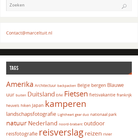
Contact@marceltuit.nl
TAGS
Amerika
Blauwe
bergen
Belgie
Architectuur
backpacken
Fietsen
Duitsland
uur
fietsvakantie
frankrijk
Eifel
buiten
kamperen
Japan
hiken
heuvels
landschapsfotografie
nationaal park
Lightheart gear duo
natuur
Nederland
outdoor
noord-brabant
reisverslag
reizen
reisfotografie
rivier