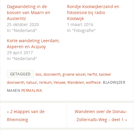
Dagwandeling in de
Rondje Kootwijkerzand en
bossen van Maarn en
fotosessie bij radio
Austerlitz
Kootwijk
25 oktober 2020
1 maart 2016
In "Nederland"
In "Fotografie"
Korte wandeling Leerdam,
Asperen en Acquoy
29 april 2017
In "Nederland"
GETAGGED
bos
,
doorwerth
,
groene wissel
,
herfst
,
kasteel
doorwerth
,
natuur
,
renkum
,
Veluwe
,
Wandelen
,
wolfheze
.
BLADWIJZER
MAKEN
PERMALINK
.
«
2 etappes van de
Wandelen over de Donau-
Rheinsteig
Zollernalb-Weg – deel 1
»