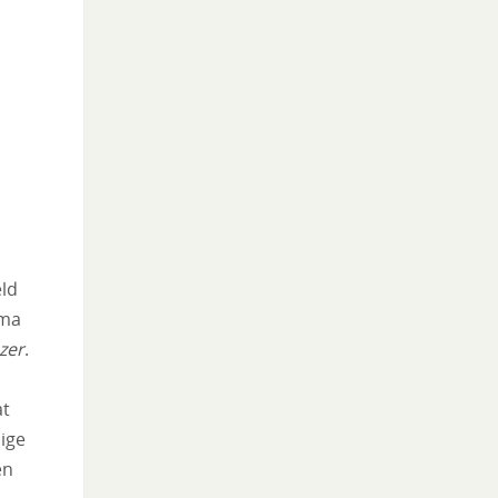
eld
ima
zer
.
at
nige
en