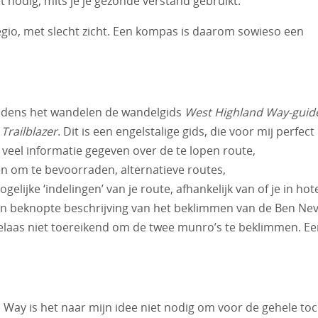
 nodig, mits je je gezonde verstand gebruikt.
 regio, met slecht zicht. Een kompas is daarom sowieso een
 tijdens het wandelen de wandelgids
West Highland Way-gui
Trailblazer
. Dit is een engelstalige gids, die voor mij perfect
 veel informatie gegeven over de te lopen route,
 om te bevoorraden, alternatieve routes,
lijke ‘indelingen’ van je route, afhankelijk van of je in hote
een beknopte beschrijving van het beklimmen van de Ben Nev
helaas niet toereikend om de twee munro’s te beklimmen. E
Way is het naar mijn idee niet nodig om voor de gehele toc