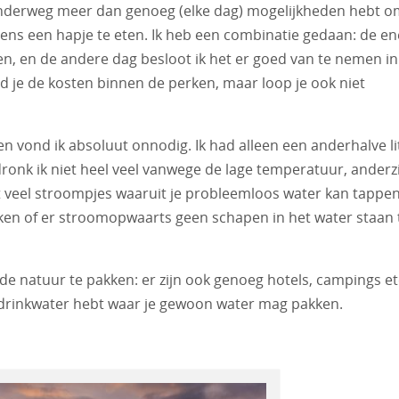
nderweg meer dan genoeg (elke dag) mogelijkheden hebt o
ens een hapje te eten. Ik heb een combinatie gedaan: de en
en, en de andere dag besloot ik het er goed van te nemen in
 je de kosten binnen de perken, maar loop je ook niet
n vond ik absoluut onnodig. Ik had alleen een anderhalve li
s dronk ik niet heel veel vanwege de lage temperatuur, anderz
t veel stroompjes waaruit je probleemloos water kan tappen
ijken of er stroomopwaarts geen schapen in het water staan 
de natuur te pakken: er zijn ook genoeg hotels, campings et
 drinkwater hebt waar je gewoon water mag pakken.