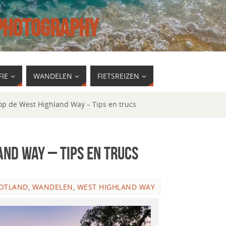
 PHOTOGRAPHY
IE
WANDELEN
FIETSREIZEN
p de West Highland Way – Tips en trucs
nd Way – Tips en trucs
OTLAND
,
WANDELEN
,
WEST HIGHLAND WAY