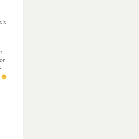
ele
en
oor
e
k