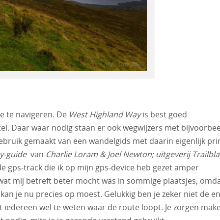
te te navigeren. De
West Highland Way
is best goed
el. Daar waar nodig staan er ook wegwijzers met bijvoorbe
ebruik gemaakt van een wandelgids met daarin eigenlijk pr
y-guide
van
Charlie Loram & Joel Newton; uitgeverij Trailbla
de gps-track die ik op mijn gps-device heb gezet amper
wat mij betreft beter mocht was in sommige plaatsjes, omd
e kan je nu precies op moest. Gelukkig ben je zeker niet de e
kt iedereen wel te weten waar de route loopt. Je zorgen mak