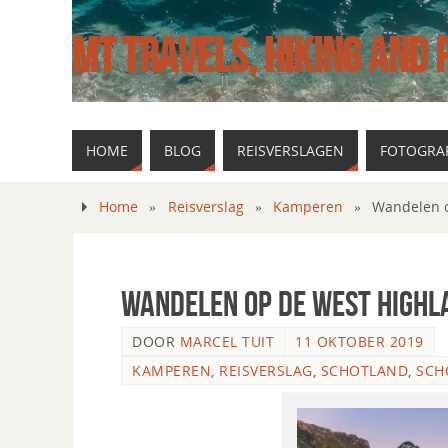
MT TRAVELS, HIKING AND
HOME
BLOG
REISVERSLAGEN
FOTOGRAF
Home
»
Reisverslag
»
Kamperen
»
Wandelen o
Wandelen op de West Highla
DOOR
MARCEL TUIT
11 OKTOBER 2019
KAMPEREN
,
REISVERSLAG
,
SCHOTLAND
,
SCH