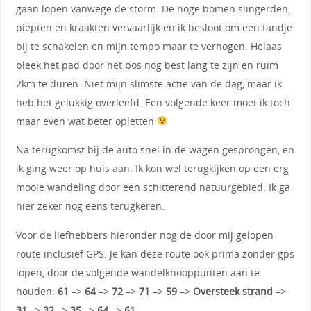
gaan lopen vanwege de storm. De hoge bomen slingerden,
piepten en kraakten vervaarlijk en ik besloot om een tandje
bij te schakelen en mijn tempo maar te verhogen. Helaas
bleek het pad door het bos nog best lang te zijn en ruim
2km te duren. Niet mijn slimste actie van de dag, maar ik
heb het gelukkig overleefd. Een volgende keer moet ik toch
maar even wat beter opletten
Na terugkomst bij de auto snel in de wagen gesprongen, en
ik ging weer op huis aan. Ik kon wel terugkijken op een erg
mooie wandeling door een schitterend natuurgebied. Ik ga
hier zeker nog eens terugkeren.
Voor de liefhebbers hieronder nog de door mij gelopen
route inclusief GPS. Je kan deze route ook prima zonder gps
lopen, door de volgende wandelknooppunten aan te
houden:
61
–>
64
–>
72
–>
71
–>
59
–>
Oversteek strand
–>
31
–>
32
–>
35
–>
64
–>
61