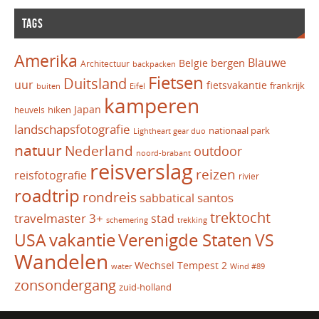
TAGS
Amerika
Blauwe
bergen
Belgie
Architectuur
backpacken
Fietsen
Duitsland
uur
fietsvakantie
frankrijk
Eifel
buiten
kamperen
Japan
hiken
heuvels
landschapsfotografie
nationaal park
Lightheart gear duo
natuur
Nederland
outdoor
noord-brabant
reisverslag
reizen
reisfotografie
rivier
roadtrip
rondreis
santos
sabbatical
trektocht
travelmaster 3+
stad
schemering
trekking
vakantie
USA
Verenigde Staten
VS
Wandelen
Wechsel Tempest 2
water
Wind #89
zonsondergang
zuid-holland