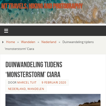
MT TRAVELS, HIKING AND PHOTOGRAPHY
Home
»
Wandelen
»
Nederland
»
Duinwandeling tijdens
‘monsterstorm’ Ciara
Duinwandeling tijdens
‘monsterstorm’ Ciara
DOOR
MARCEL TUIT
9 FEBRUARI 2020
NEDERLAND
,
WANDELEN