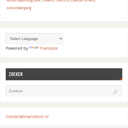
landschapsfotografie
,
molens
,
UNESCO
,
Zaanse Schans
,
zonsondergang
Powered by
Translate
ZOEKEN
Contact@marceltuit.nl