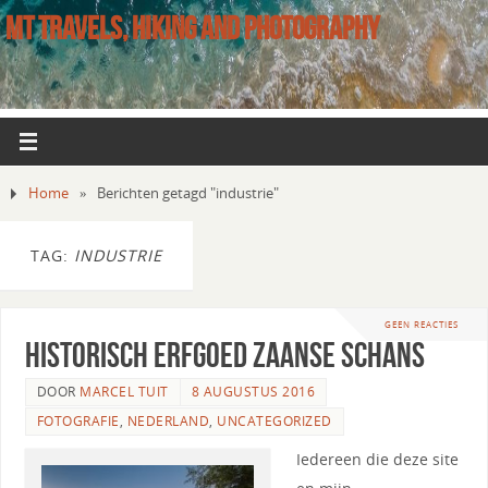
MT TRAVELS, HIKING AND PHOTOGRAPHY
Home
»
Berichten getagd "industrie"
TAG:
INDUSTRIE
GEEN REACTIES
Historisch erfgoed Zaanse Schans
DOOR
MARCEL TUIT
8 AUGUSTUS 2016
FOTOGRAFIE
,
NEDERLAND
,
UNCATEGORIZED
Iedereen die deze site