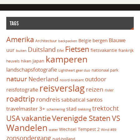
TAGS
Amerika
Blauwe
bergen
Belgie
Architectuur
backpacken
Fietsen
Duitsland
uur
fietsvakantie
frankrijk
Eifel
buiten
kamperen
Japan
hiken
heuvels
landschapsfotografie
nationaal park
Lightheart gear duo
natuur
Nederland
outdoor
noord-brabant
reisverslag
reizen
reisfotografie
rivier
roadtrip
rondreis
santos
sabbatical
trektocht
travelmaster 3+
stad
schemering
trekking
vakantie
USA
Verenigde Staten
VS
Wandelen
Wechsel Tempest 2
water
Wind #89
zonsondergang
zuid-holland