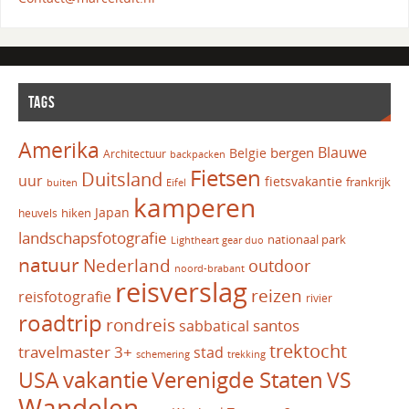
TAGS
Amerika
Blauwe
bergen
Belgie
Architectuur
backpacken
Fietsen
Duitsland
uur
fietsvakantie
frankrijk
Eifel
buiten
kamperen
Japan
hiken
heuvels
landschapsfotografie
nationaal park
Lightheart gear duo
natuur
Nederland
outdoor
noord-brabant
reisverslag
reizen
reisfotografie
rivier
roadtrip
rondreis
santos
sabbatical
trektocht
travelmaster 3+
stad
schemering
trekking
vakantie
USA
Verenigde Staten
VS
Wandelen