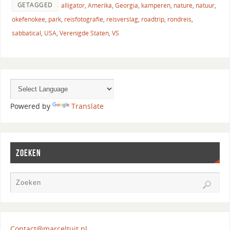
GETAGGED
alligator
,
Amerika
,
Georgia
,
kamperen
,
nature
,
natuur
,
okefenokee
,
park
,
reisfotografie
,
reisverslag
,
roadtrip
,
rondreis
,
sabbatical
,
USA
,
Verenigde Staten
,
VS
Powered by
Translate
ZOEKEN
Contact@marceltuit.nl