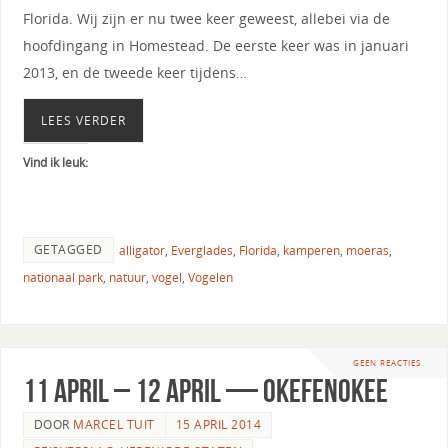
Florida. Wij zijn er nu twee keer geweest, allebei via de
hoofdingang in Homestead. De eerste keer was in januari
2013, en de tweede keer tijdens…
LEES VERDER
Vind ik leuk:
GETAGGED
alligator
,
Everglades
,
Florida
,
kamperen
,
moeras
,
nationaal park
,
natuur
,
vogel
,
Vogelen
GEEN REACTIES
11 april – 12 april — Okefenokee
DOOR
MARCEL TUIT
15 APRIL 2014