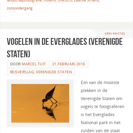
landschapsfotografie
,
molens
,
UNESCO
,
Zaanse Schans
,
zonsondergang
GEEN REACTIES
Vogelen in de Everglades (Verenigde
Staten)
DOOR
MARCEL TUIT
21 FEBRUARI 2016
REISVERSLAG
,
VERENIGDE STATEN
Één van de mooiste
plekken in de
Verenigde Staten om
vogels te fotograferen
is het Everglades
National park in het
zuiden van de staat