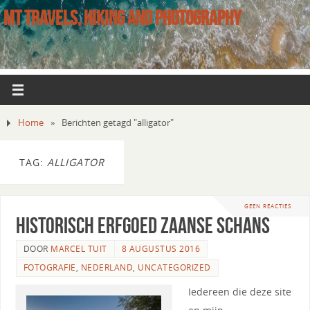
MT TRAVELS, HIKING AND PHOTOGRAPHY
Home
»
Berichten getagd "alligator"
TAG:
ALLIGATOR
GEEN REACTIES
Historisch erfgoed Zaanse Schans
DOOR
MARCEL TUIT
8 AUGUSTUS 2016
FOTOGRAFIE
,
NEDERLAND
,
UNCATEGORIZED
Iedereen die deze site