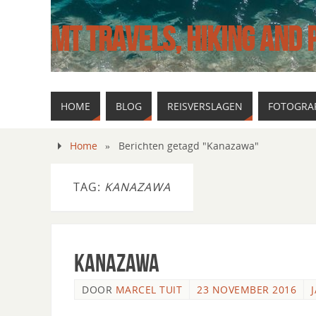
MT TRAVELS, HIKING AND
HOME
BLOG
REISVERSLAGEN
FOTOGRAF
Home
»
Berichten getagd "Kanazawa"
TAG:
KANAZAWA
Kanazawa
DOOR
MARCEL TUIT
23 NOVEMBER 2016