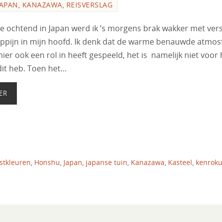
JAPAN
,
KANAZAWA
,
REISVERSLAG
de ochtend in Japan werd ik ’s morgens brak wakker met ver
oppijn in mijn hoofd. Ik denk dat de warme benauwde atmos
hier ook een rol in heeft gespeeld, het is namelijk niet voor 
 dit heb. Toen het…
ER
stkleuren
,
Honshu
,
Japan
,
japanse tuin
,
Kanazawa
,
Kasteel
,
kenrok