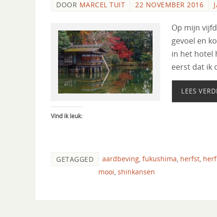
DOOR
MARCEL TUIT
22 NOVEMBER 2016
Op mijn vijf
gevoel en k
in het hotel 
eerst dat ik
LEES VERD
Vind ik leuk:
aardbeving
,
fukushima
,
herfst
,
herf
GETAGGED
mooi
,
shinkansen