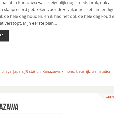
 nacht in Kanazawa was ik eigenlijk nog steeds brak, ook al 
jn slaaprecord gebroken voor deze vakantie. Het lamlendig
 ik de hele dag houden, en ik had het ook de hele dag koud 
at verstopt. Mijn eerste plan…
ER
i chaya
,
Japan
,
JR station
,
Kanazawa
,
kimono
,
kleurrijk
,
treinstation
GEEN
nazawa