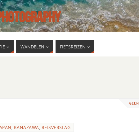
 PHOTOGRAPHY
IE
WANDELEN
FIETSREIZEN
GEEN
JAPAN
,
KANAZAWA
,
REISVERSLAG