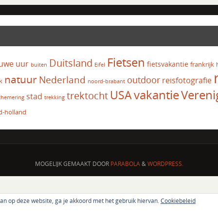
Fietsen
Duitsland
uwe uur
fietsvakantie
frankrijk
Eifel
buiten
natuur
Nederland
outdoor
reisfotografie
k
noord-brabant
vakantie
USA
Vereni
trektocht
stad
chemering
trekking
d-holland
MOGELIJK GEMAAKT DOOR
PARABOLA
&
WORDPRESS.
aan op deze website, ga je akkoord met het gebruik hiervan.
Cookiebeleid