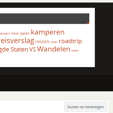
kamperen
Japan
hiken
heuvels
reisverslag
roadtrip
reizen
rivier
Wandelen
gde Staten
VS
water