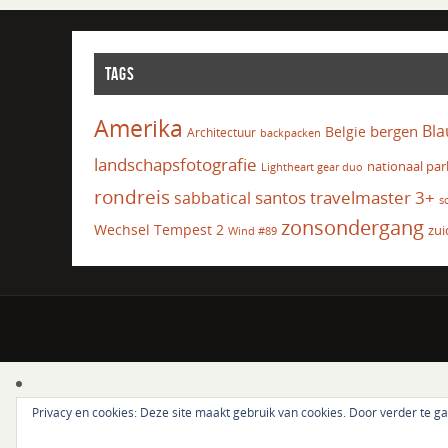
TAGS
Amerika
Bla
bergen
Belgie
Architectuur
backpacken
landschapsfotografie
nationaal par
Lightheart gear duo
rondreis
santos travelmaster 3+
sabbatical
s
zonsondergang
Wechsel Tempest 2
zui
Wind #89
Privacy en cookies: Deze site maakt gebruik van cookies. Door verder te g