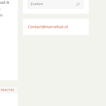
had ik
e
en
Contact@marceltuit.nl
 REACTIES