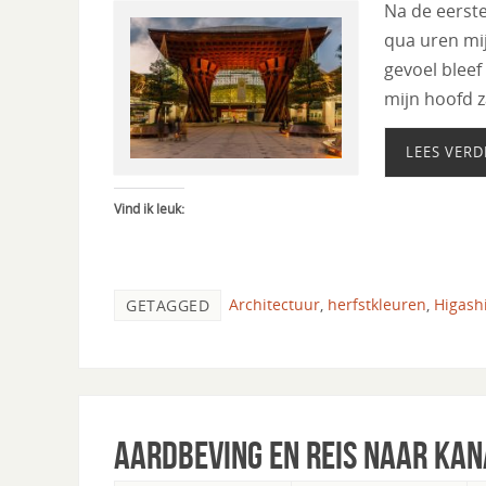
Na de eerste
qua uren mi
gevoel bleef
mijn hoofd z
LEES VERD
Vind ik leuk:
Architectuur
,
herfstkleuren
,
Higash
GETAGGED
Aardbeving en reis naar Ka