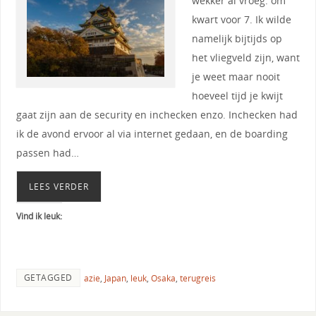
wekker al vroeg: om
kwart voor 7. Ik wilde
namelijk bijtijds op
het vliegveld zijn, want
je weet maar nooit
hoeveel tijd je kwijt
gaat zijn aan de security en inchecken enzo. Inchecken had
ik de avond ervoor al via internet gedaan, en de boarding
passen had…
LEES VERDER
Vind ik leuk:
GETAGGED
azie
,
Japan
,
leuk
,
Osaka
,
terugreis