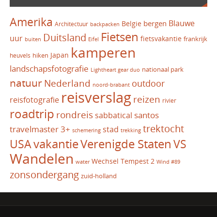
Amerika
Blauwe
bergen
Belgie
Architectuur
backpacken
Fietsen
Duitsland
uur
fietsvakantie
frankrijk
Eifel
buiten
kamperen
Japan
hiken
heuvels
landschapsfotografie
nationaal park
Lightheart gear duo
natuur
Nederland
outdoor
noord-brabant
reisverslag
reizen
reisfotografie
rivier
roadtrip
rondreis
santos
sabbatical
trektocht
travelmaster 3+
stad
schemering
trekking
vakantie
USA
Verenigde Staten
VS
Wandelen
Wechsel Tempest 2
water
Wind #89
zonsondergang
zuid-holland