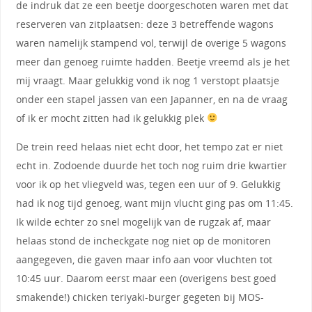
de indruk dat ze een beetje doorgeschoten waren met dat
reserveren van zitplaatsen: deze 3 betreffende wagons
waren namelijk stampend vol, terwijl de overige 5 wagons
meer dan genoeg ruimte hadden. Beetje vreemd als je het
mij vraagt. Maar gelukkig vond ik nog 1 verstopt plaatsje
onder een stapel jassen van een Japanner, en na de vraag
of ik er mocht zitten had ik gelukkig plek
De trein reed helaas niet echt door, het tempo zat er niet
echt in. Zodoende duurde het toch nog ruim drie kwartier
voor ik op het vliegveld was, tegen een uur of 9. Gelukkig
had ik nog tijd genoeg, want mijn vlucht ging pas om 11:45.
Ik wilde echter zo snel mogelijk van de rugzak af, maar
helaas stond de incheckgate nog niet op de monitoren
aangegeven, die gaven maar info aan voor vluchten tot
10:45 uur. Daarom eerst maar een (overigens best goed
smakende!) chicken teriyaki-burger gegeten bij MOS-