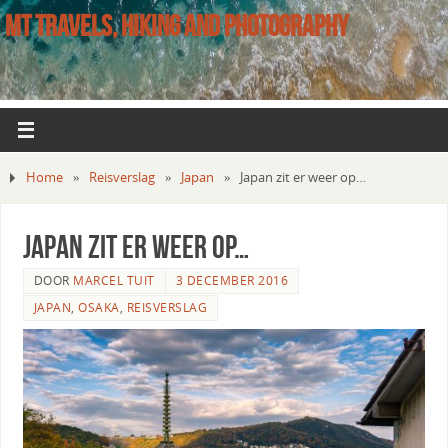
MT TRAVELS, HIKING AND PHOTOGRAPHY
Home
»
Reisverslag
»
Japan
»
Japan zit er weer op…
Japan zit er weer op…
DOOR
MARCEL TUIT
3 DECEMBER 2016
JAPAN
,
OSAKA
,
REISVERSLAG