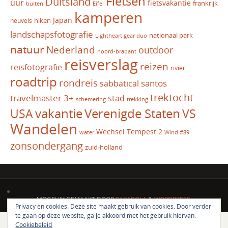
Fietsen
Duitsland
uur
fietsvakantie
frankrijk
Eifel
buiten
kamperen
Japan
hiken
heuvels
landschapsfotografie
nationaal park
Lightheart gear duo
natuur
Nederland
outdoor
noord-brabant
reisverslag
reizen
reisfotografie
rivier
roadtrip
rondreis
santos
sabbatical
trektocht
travelmaster 3+
stad
schemering
trekking
vakantie
USA
Verenigde Staten
VS
Wandelen
Wechsel Tempest 2
water
Wind #89
zonsondergang
zuid-holland
MOGELIJK GEMAAKT DOOR
PARABOLA
&
WORDPRESS.
Privacy en cookies: Deze site maakt gebruik van cookies. Door verder
te gaan op deze website, ga je akkoord met het gebruik hiervan.
Cookiebeleid