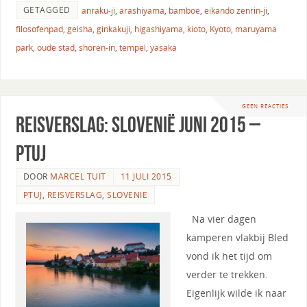
GETAGGED
anraku-ji
,
arashiyama
,
bamboe
,
eikando zenrin-ji
,
filosofenpad
,
geisha
,
ginkakuji
,
higashiyama
,
kioto
,
Kyoto
,
maruyama
park
,
oude stad
,
shoren-in
,
tempel
,
yasaka
GEEN REACTIES
Reisverslag: Slovenië Juni 2015 –
Ptuj
DOOR
MARCEL TUIT
11 JULI 2015
PTUJ
,
REISVERSLAG
,
SLOVENIE
Na vier dagen
kamperen vlakbij Bled
vond ik het tijd om
verder te trekken.
Eigenlijk wilde ik naar