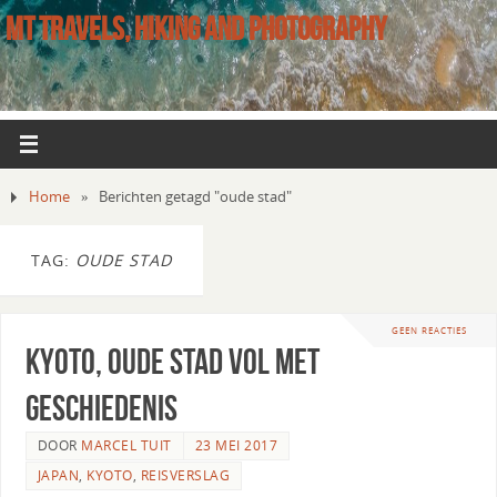
MT TRAVELS, HIKING AND PHOTOGRAPHY
Home
»
Berichten getagd "oude stad"
TAG:
OUDE STAD
GEEN REACTIES
Kyoto, oude stad vol met
geschiedenis
DOOR
MARCEL TUIT
23 MEI 2017
JAPAN
,
KYOTO
,
REISVERSLAG