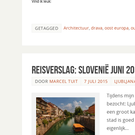
Vind ik leuk:
Architectuur
,
drava
,
oost europa
,
o
GETAGGED
Reisverslag: Slovenië Juni 2
DOOR
MARCEL TUIT
7 JULI 2015
LJUBLJAN
Tijdens mijn
bezocht: Lju
een groot k
stad is goed
eigenlijk…