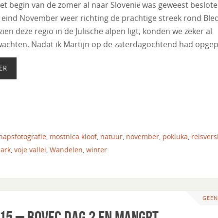
het begin van de zomer al naar Slovenië was geweest beslot
k eind November weer richting de prachtige streek rond Bled
ien deze regio in de Julische alpen ligt, konden we zeker al
achten. Nadat ik Martijn op de zaterdagochtend had opgep
ER
hapsfotografie
,
mostnica kloof
,
natuur
,
november
,
pokluka
,
reisvers
park
,
voje vallei
,
Wandelen
,
winter
GEEN
015 – Bovec dag 2 en Mangrt