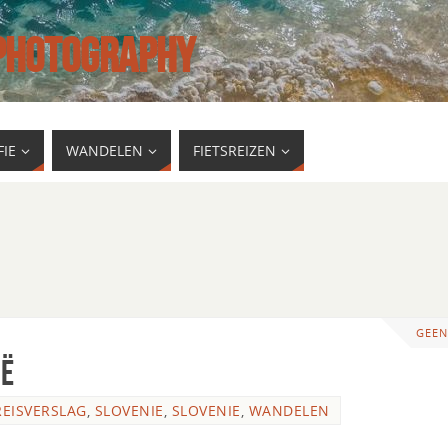
 PHOTOGRAPHY
IE
WANDELEN
FIETSREIZEN
GEEN
ië
REISVERSLAG
,
SLOVENIE
,
SLOVENIE
,
WANDELEN