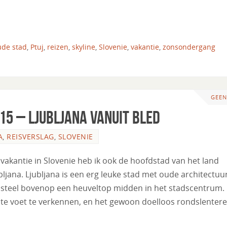
ude stad
,
Ptuj
,
reizen
,
skyline
,
Slovenie
,
vakantie
,
zonsondergang
GEEN
015 – Ljubljana vanuit Bled
A
,
REISVERSLAG
,
SLOVENIE
 vakantie in Slovenie heb ik ook de hoofdstad van het land
bljana. Ljubljana is een erg leuke stad met oude architectuu
asteel bovenop een heuveltop midden in het stadscentrum.
 te voet te verkennen, en het gewoon doelloos rondslentere