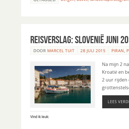
Reisverslag: Slovenië Juni 2
DOOR
MARCEL TUIT
28 JULI 2015
PIRAN
,
P
Na mijn 2 nac
Kroatië en b
2 uur rijden
grottenstel
LEES VERD
Vind ik leuk: