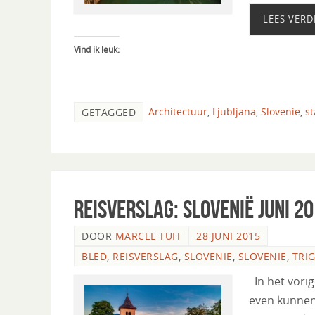
LEES VERD
Vind ik leuk:
Architectuur
,
Ljubljana
,
Slovenie
,
s
GETAGGED
Reisverslag: Slovenië Juni 2
DOOR
MARCEL TUIT
28 JUNI 2015
BLED
,
REISVERSLAG
,
SLOVENIE
,
SLOVENIE
,
TRI
In het vorig
even kunnen 