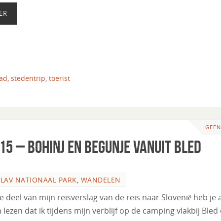
ER
tad
,
stedentrip
,
toerist
GEEN
015 – Bohinj en Begunje vanuit Bled
GLAV NATIONAAL PARK
,
WANDELEN
e deel van mijn reisverslag van de reis naar Slovenië heb je a
lezen dat ik tijdens mijn verblijf op de camping vlakbij Bled