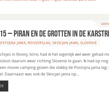
GEEN
015 – Piran en de grotten in de karstr
OSTOJNA JAMA
,
REISVERSLAG
,
SKOCJAN JAMA
,
SLOVENIE
htjes in Rovinj, Istrië, had ik het eigenlijk wel weer gehad m
esloot daarom weer richting Slovenië te gaan. Ik had op nog
 een mooie camping gezien die vlakbij de Postojna jama lag;
sel. Daarnaast was ook de Skocjan jama op…
ER