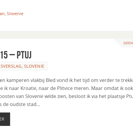
jan
,
Slovenie
GEEN
15 – Ptuj
ISVERSLAG
,
SLOVENIE
n kamperen vlakbij Bled vond ik het tijd om verder te trekk
lde ik naar Kroatië, naar de Plitvice meren. Maar omdat ik oo
osten van Slovenië wilde zien, besloot ik via het plaatsje Ptu
 is de oudste stad…
ER