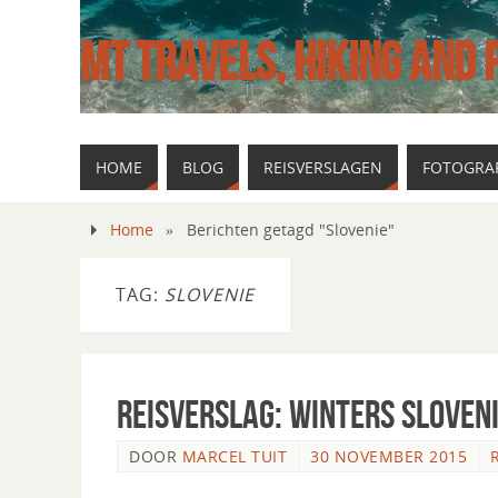
MT TRAVELS, HIKING AND
HOME
BLOG
REISVERSLAGEN
FOTOGRAF
Home
»
Berichten getagd "Slovenie"
TAG:
SLOVENIE
Reisverslag: Winters Sloven
DOOR
MARCEL TUIT
30 NOVEMBER 2015