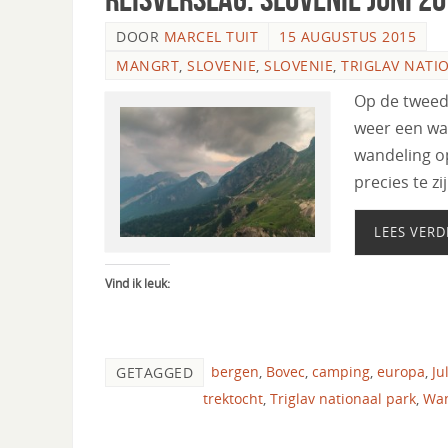
DOOR
MARCEL TUIT
15 AUGUSTUS 2015
MANGRT
,
SLOVENIE
,
SLOVENIE
,
TRIGLAV NATI
Op de tweede
weer een wa
wandeling o
precies te z
LEES VERD
Vind ik leuk:
bergen
,
Bovec
,
camping
,
europa
,
Ju
GETAGGED
trektocht
,
Triglav nationaal park
,
Wa