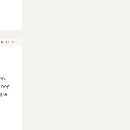
 REACTIES
en.
k nog
j te