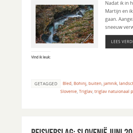
Nadat ik in 
Martijn en i
gaan. Aangez
sneeuw verw
LEES VERD
Vind ik leuk:
Bled
,
Bohinj
,
buiten
,
jamnik
,
landsc
GETAGGED
Slovenie
,
Triglav
,
triglav natuionaal 
Reisverslag: Slovenië Juni 2