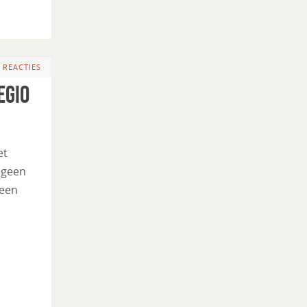
 REACTIES
egio
et
 geen
 een