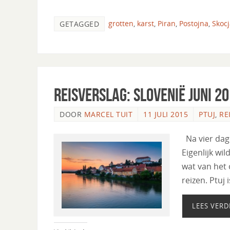
grotten
,
karst
,
Piran
,
Postojna
,
Skoc
GETAGGED
Reisverslag: Slovenië Juni 20
DOOR
MARCEL TUIT
11 JULI 2015
PTUJ
,
RE
Na vier dage
Eigenlijk wi
wat van het o
reizen. Ptuj
LEES VERD