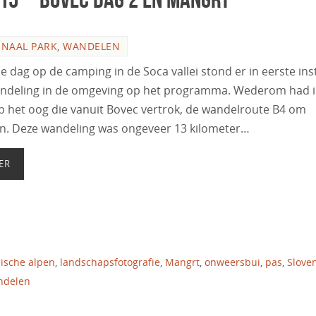
ONAAL PARK
,
WANDELEN
 dag op de camping in de Soca vallei stond er in eerste ins
ndeling in de omgeving op het programma. Wederom had i
p het oog die vanuit Bovec vertrok, de wandelroute B4 om
ijn. Deze wandeling was ongeveer 13 kilometer…
ER
lische alpen
,
landschapsfotografie
,
Mangrt
,
onweersbui
,
pas
,
Slove
ndelen