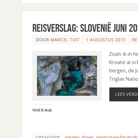
Reisverslag: Slovenië Juni 2
DOOR
MARCEL TUIT
1 AUGUSTUS 2015
RE
Zoals ik in h
Kroatië al sc
bergen, de J
Triglav Nati
LEES VERD
Vind ik leuk:
bergen
,
Bovec
,
landschapsfotografi
GETAGGED