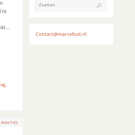
en
 te
ikt…
Contact@marceltuit.nl
lag
,
 REACTIES