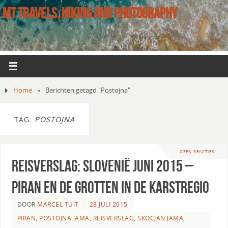
MT TRAVELS, HIKING AND PHOTOGRAPHY
Home
»
Berichten getagd "Postojna"
TAG:
POSTOJNA
GEEN REACTIES
Reisverslag: Slovenië Juni 2015 –
Piran en de grotten in de karstregio
DOOR
MARCEL TUIT
28 JULI 2015
PIRAN
,
POSTOJNA JAMA
,
REISVERSLAG
,
SKOCJAN JAMA
,