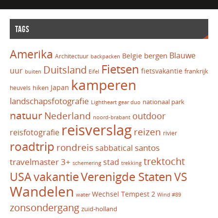
TAGS
Amerika
Blauwe
bergen
Belgie
Architectuur
backpacken
Fietsen
Duitsland
uur
fietsvakantie
frankrijk
Eifel
buiten
kamperen
Japan
hiken
heuvels
landschapsfotografie
nationaal park
Lightheart gear duo
natuur
Nederland
outdoor
noord-brabant
reisverslag
reizen
reisfotografie
rivier
roadtrip
rondreis
santos
sabbatical
trektocht
travelmaster 3+
stad
schemering
trekking
vakantie
USA
Verenigde Staten
VS
Wandelen
Wechsel Tempest 2
water
Wind #89
zonsondergang
zuid-holland