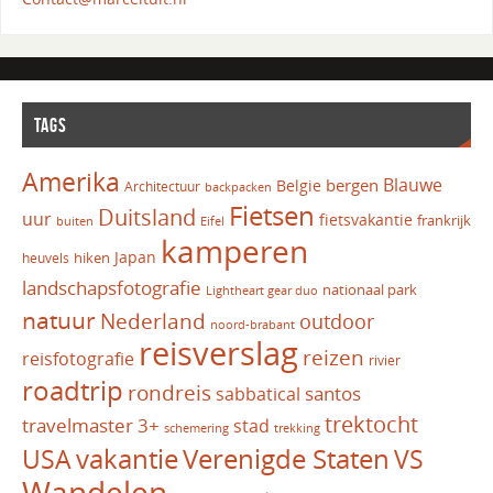
TAGS
Amerika
Blauwe
bergen
Belgie
Architectuur
backpacken
Fietsen
Duitsland
uur
fietsvakantie
frankrijk
Eifel
buiten
kamperen
Japan
hiken
heuvels
landschapsfotografie
nationaal park
Lightheart gear duo
natuur
Nederland
outdoor
noord-brabant
reisverslag
reizen
reisfotografie
rivier
roadtrip
rondreis
santos
sabbatical
trektocht
travelmaster 3+
stad
schemering
trekking
vakantie
USA
Verenigde Staten
VS
Wandelen