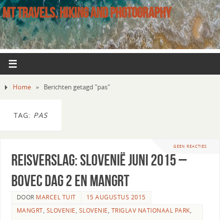
MT TRAVELS, HIKING AND PHOTOGRAPHY
Home
»
Berichten getagd "pas"
TAG:
PAS
GEEN REACTIES
Reisverslag: Slovenië Juni 2015 –
Bovec dag 2 en Mangrt
DOOR
MARCEL TUIT
15 AUGUSTUS 2015
MANGRT
,
SLOVENIE
,
SLOVENIE
,
TRIGLAV NATIONAAL PARK
,