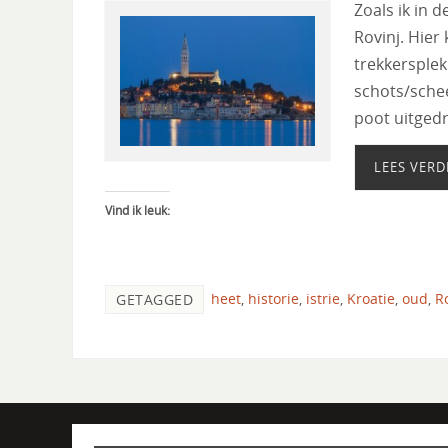
Zoals ik in d
Rovinj. Hier
trekkersple
schots/schee
poot uitged
LEES VERD
Vind ik leuk:
heet
,
historie
,
istrie
,
Kroatie
,
oud
,
R
GETAGGED