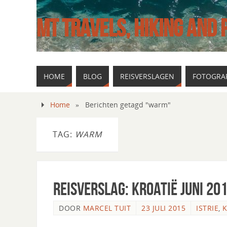
MT TRAVELS, HIKING AND
HOME
BLOG
REISVERSLAGEN
FOTOGRAF
Home
»
Berichten getagd "warm"
TAG:
WARM
Reisverslag: Kroatië Juni 201
DOOR
MARCEL TUIT
23 JULI 2015
ISTRIE
,
K