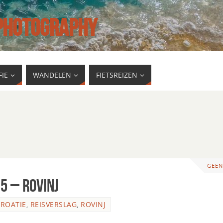
 PHOTOGRAPHY
IE
WANDELEN
FIETSREIZEN
GEEN
5 – Rovinj
ROATIE
,
REISVERSLAG
,
ROVINJ