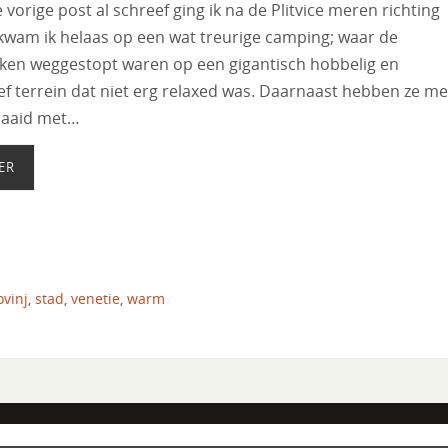
e vorige post al schreef ging ik na de Plitvice meren richting
 kwam ik helaas op een wat treurige camping; waar de
kken weggestopt waren op een gigantisch hobbelig en
f terrein dat niet erg relaxed was. Daarnaast hebben ze m
raaid met…
ER
ovinj
,
stad
,
venetie
,
warm